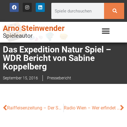
Arno Steinwender
Spieleautor
Das Expedition Natur Spiel –
WDR Bericht von Sabine
Koppelberg
September 15, 2016
Pressebericht
Raiffeisenzeitung – Der Spaß muss immer mitspielen
Radio Wien – Wer erfindet eigentlich Brettspiele?