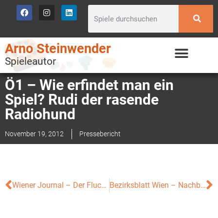
Arno Steinwender
Spieleautor
Ö1 – Wie erfindet man ein
Spiel? Rudi der rasende
Radiohund
November 19, 2012
Pressebericht
Wiener Journal – Der Fluch der Ideen
Bezirksblatt Wien – Nachbar der Woche