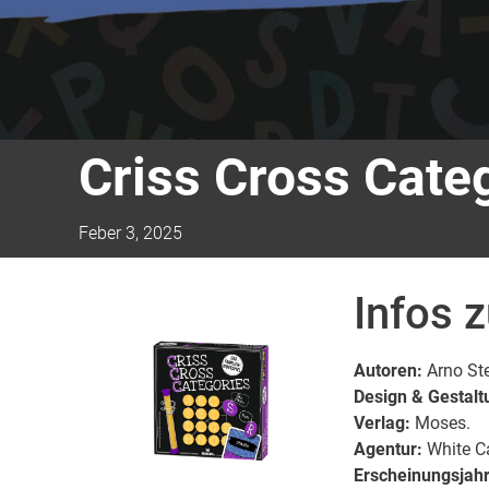
Criss Cross Cate
Feber 3, 2025
Infos 
Autoren:
Arno St
Design & Gestalt
Verlag:
Moses.
Agentur:
White C
Erscheinungsjahr