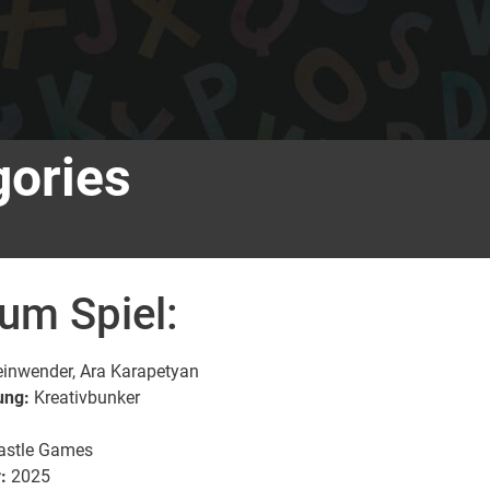
gories
zum Spiel:
einwender, Ara Karapetyan
ung:
Kreativbunker
astle Games
:
2025