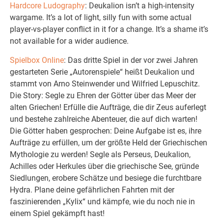
Hardcore Ludography
: Deukalion isn’t a high-intensity
wargame. It’s a lot of light, silly fun with some actual
player-vs-player conflict in it for a change. It’s a shame it’s
not available for a wider audience.
Spielbox Online
: Das dritte Spiel in der vor zwei Jahren
gestarteten Serie „Autorenspiele“ heißt Deukalion und
stammt von Arno Steinwender und Wilfried Lepuschitz.
Die Story: Segle zu Ehren der Götter über das Meer der
alten Griechen! Erfülle die Aufträge, die dir Zeus auferlegt
und bestehe zahlreiche Abenteuer, die auf dich warten!
Die Götter haben gesprochen: Deine Aufgabe ist es, ihre
Aufträge zu erfüllen, um der größte Held der Griechischen
Mythologie zu werden! Segle als Perseus, Deukalion,
Achilles oder Herkules über die griechische See, gründe
Siedlungen, erobere Schätze und besiege die furchtbare
Hydra. Plane deine gefährlichen Fahrten mit der
faszinierenden „Kylix“ und kämpfe, wie du noch nie in
einem Spiel gekämpft hast!