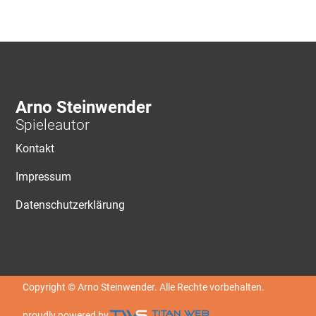
Arno Steinwender
Spieleautor
Kontakt
Impressum
Datenschutzerklärung
Copyright © Arno Steinwender. Alle Rechte vorbehalten.
proudly powered by