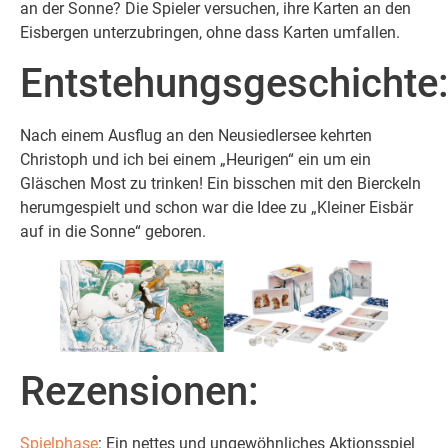
an der Sonne? Die Spieler versuchen, ihre Karten an den
Eisbergen unterzubringen, ohne dass Karten umfallen.
Entstehungsgeschichte
Nach einem Ausflug an den Neusiedlersee kehrten
Christoph und ich bei einem „Heurigen“ ein um ein
Gläschen Most zu trinken! Ein bisschen mit den Bierckeln
herumgespielt und schon war die Idee zu „Kleiner Eisbär
auf in die Sonne“ geboren.
Rezensionen:
Spielphase
: Ein nettes und ungewöhnliches Aktionsspiel