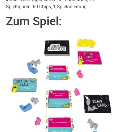
Spielfiguren, 60 Chips, 1 Spielanleitung
Zum Spiel: