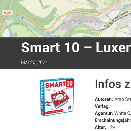
Smart 10 – Luxe
Mai 26, 2024
Infos 
Autoren:
Arno Ste
Verlag:
Agentur:
White C
Erscheinungsjahr
Alter:
12+