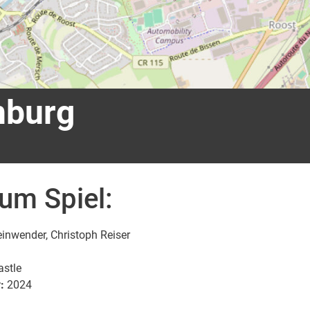
nburg
zum Spiel:
inwender, Christoph Reiser
astle
:
2024