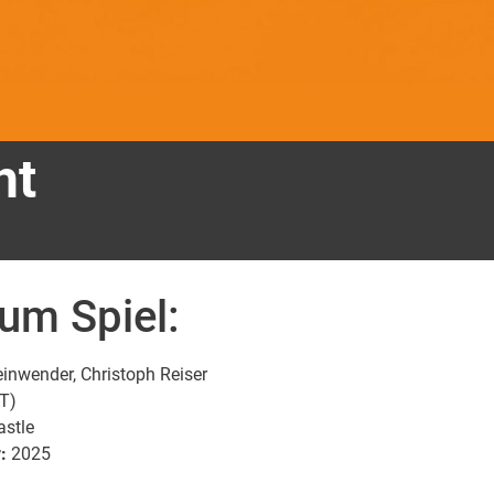
ht
zum Spiel:
inwender, Christoph Reiser
AT)
astle
:
2025