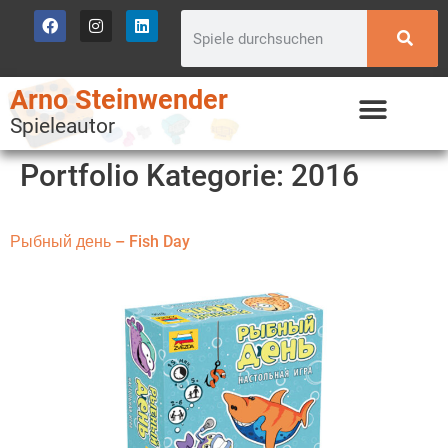
Arno Steinwender
Spieleautor
Portfolio Kategorie:
2016
Рыбный день – Fish Day