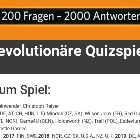
evolutionäre Quizspi
zum Spiel:
inwender, Christoph Reiser
(DE, AT, CH, HUN, LIE) Mindok (CZ, SK), Wilson Jeux (FR), Red G
WE, NOR), Game4U (DEN), Holdsworth (NZ), Trefl (POL), Esdevi
astle Games
:
2017
: FIN, SWE
2018
: NOR, CZ, SK, U.S.A., NZ, U.K.
2019
: DE,