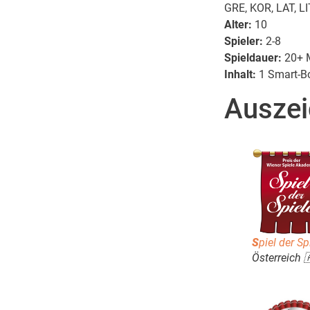
GRE, KOR, LAT, L
Alter:
10
Spieler:
2-8
Spieldauer:
20+ 
Inhalt:
1 Smart-Bo
Auszei
S
piel der S
Österreich 