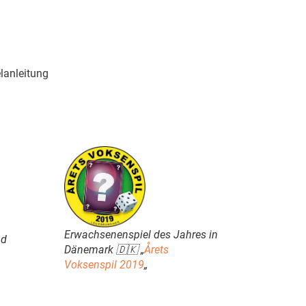
lanleitung
Erwachsenenspiel des Jahres in
nd
Dänemark 🇩🇰 „
Årets
Voksenspil 2019
„