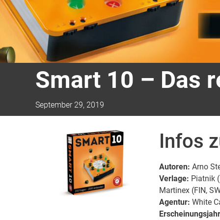
Smart 10 – Das r
September 29, 2019
Infos 
Autoren:
Arno Ste
Verlage:
Piatnik 
Martinex (FIN, S
Agentur:
White C
Erscheinungsjahr