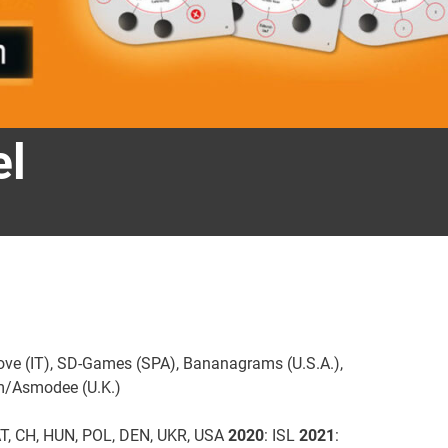
el
love (IT), SD-Games (SPA), Bananagrams (U.S.A.),
um/Asmodee (U.K.)
 AT, CH, HUN, POL, DEN, UKR, USA
2020
: ISL
2021
: